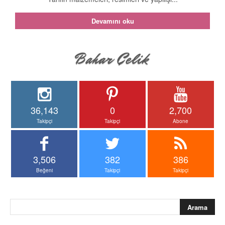
Devamını oku
36,143
0
2,700
Takipçi
Takipçi
Abone
3,506
382
386
Beğeni
Takipçi
Takipçi