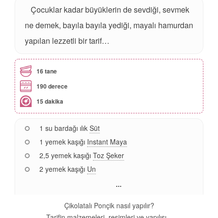
Çocuklar kadar büyüklerin de sevdiği, sevmek
ne demek, bayıla bayıla yediği, mayalı hamurdan
yapılan lezzetli bir tarif…
16 tane
190 derece
15 dakika
1 su bardağı ılık
Süt
1 yemek kaşığı
Instant Maya
2,5 yemek kaşığı
Toz Şeker
2 yemek kaşığı
Un
...
Çikolatalı Ponçik nasıl yapılır?
Tarifin malzemeleri, resimleri ve yapılışı...