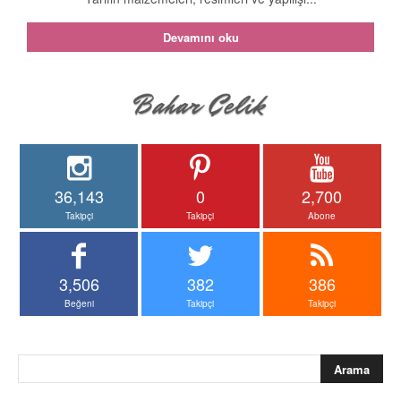
Devamını oku
36,143
0
2,700
Takipçi
Takipçi
Abone
3,506
382
386
Beğeni
Takipçi
Takipçi