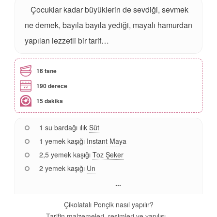
Çocuklar kadar büyüklerin de sevdiği, sevmek
ne demek, bayıla bayıla yediği, mayalı hamurdan
yapılan lezzetli bir tarif…
16 tane
190 derece
15 dakika
1 su bardağı ılık
Süt
1 yemek kaşığı
Instant Maya
2,5 yemek kaşığı
Toz Şeker
2 yemek kaşığı
Un
...
Çikolatalı Ponçik nasıl yapılır?
Tarifin malzemeleri, resimleri ve yapılışı...