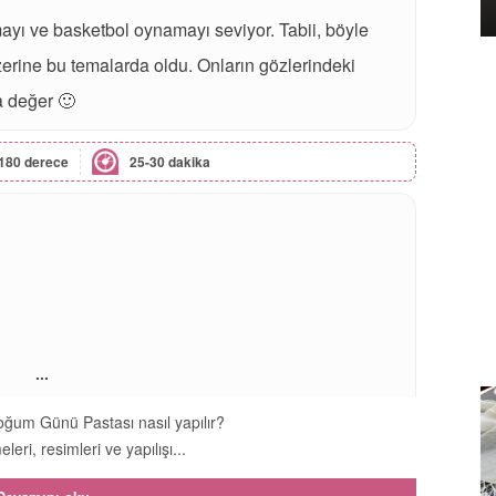
ayı ve basketbol oynamayı seviyor. Tabii, böyle
erine bu temalarda oldu. Onların gözlerindeki
 değer 🙂
180 derece
25-30 dakika
...
ğum Günü Pastası nasıl yapılır?
leri, resimleri ve yapılışı...