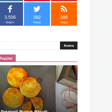
3,506
382
386
Beğeni
Takipçi
Takipçi
Popüler
Patatesli Buzluk Böreği