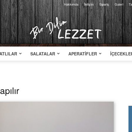
Hakkımda
İletişim
Sipariş
Galeri
Ta
ATLILAR
SALATALAR
APERATIFLER
İÇECEKLE
Bir
apılır
Dilim