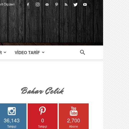
rif Ölçüleri
R
VIDEO TARIF
36,143
0
2,700
Takipçi
Takipçi
Abone