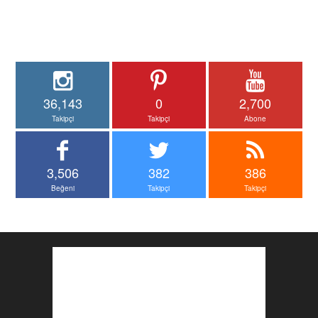
36,143
0
2,700
Takipçi
Takipçi
Abone
3,506
382
386
Beğeni
Takipçi
Takipçi