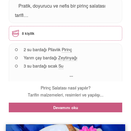
Pratik, doyurucu ve nefis bir pirinç salatası
tarifi…
8 kişilik
2 su bardağı Pilavlık
Pirinç
Yarım çay bardağı
Zeytinyağı
3 su bardağı sıcak
Su
...
Pirinç Salatası nasıl yapılır?
Tarifin malzemeleri, resimleri ve yapılışı...
Devamını oku