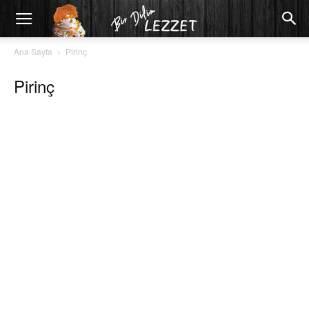
Ana Sayfa
Pirinç
Pirinç