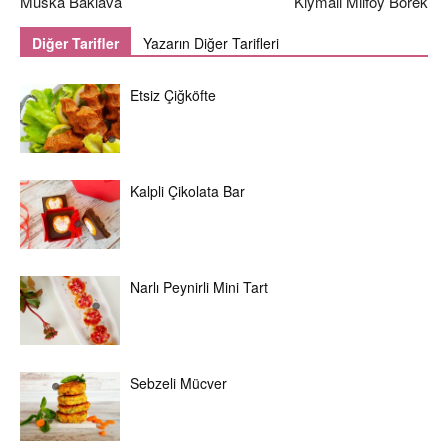
Muska Baklava
Kıymalı Milföy Börek
Diğer Tarifler
Yazarın Diğer Tarifleri
Etsiz Çiğköfte
Kalpli Çikolata Bar
Narlı Peynirli Mini Tart
Sebzeli Mücver