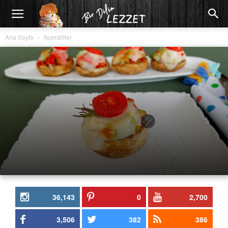
Ana Sayfa
Aperatifler
36,143
0
2,700
3,506
382
386