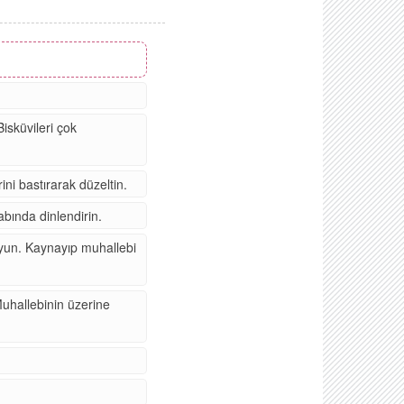
Bisküvileri çok
ini bastırarak düzeltin.
abında dinlendirin.
oyun. Kaynayıp muhallebi
Muhallebinin üzerine