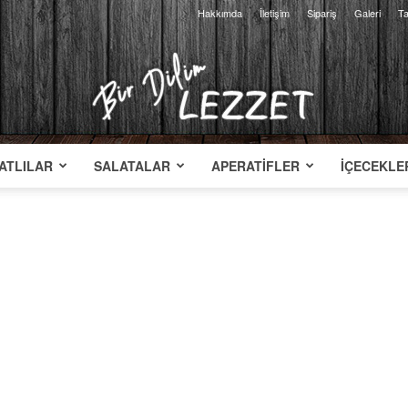
Hakkımda
İletişim
Sipariş
Galeri
Ta
ATLILAR
SALATALAR
APERATIFLER
İÇECEKLE
Bir
Dilim