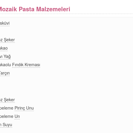
Mozaik Pasta Malzemeleri
isküvi
oz Şeker
akao
vı Yağ
akaolu
Fındık Kreması
Tarçın
oz Şeker
epeleme
Pirinç Unu
epeleme
Un
n Suyu