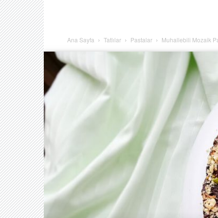
Ana Sayfa
Tatlılar
Pastalar
Muhallebili Mozaik P