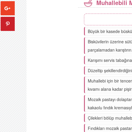
Muhallebili 
Büyük bir kasede büsküvil
Bisküvilerin üzerine sütü
parçalamadan karıştırın
Karışımı servis tabağına 
Düzeltip şekillendirdiği
Muhallebi için bir tenc
kıvamı alana kadar pişir
Mozaik pastayı dolaptan 
kakaolu fındık kremasıyla
Çilekleri bölüp muhallebi
Fındıkları mozaik pastan