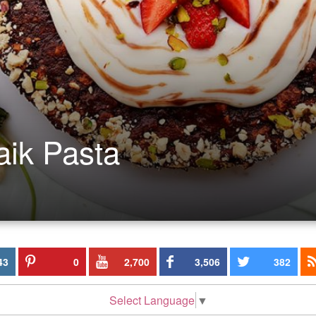
aik Pasta
43
0
2,700
3,506
382
Select Language
▼