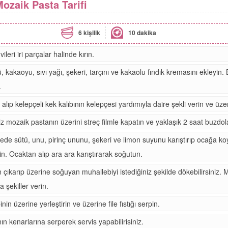
Mozaik Pasta Tarifi
6 kişilik
10 dakika
eri iri parçalar halinde kırın.
, kakaoyu, sıvı yağı, şekeri, tarçını ve kakaolu fındık kremasını ekleyin. 
.
alıp kelepçeli kek kalıbının kelepçesi yardımıyla daire şekli verin ve üzer
niz mozaik pastanın üzerini streç filmle kapatın ve yaklaşık 2 saat buzdol
erede sütü, unu, pirinç ununu, şekeri ve limon suyunu karıştırıp ocağa k
in. Ocaktan alıp ara ara karıştırarak soğutun.
çıkarıp üzerine soğuyan muhallebiyi istediğiniz şekilde dökebilirsiniz. 
 şekiller verin.
nin üzerine yerleştirin ve üzerine file fıstığı serpin.
ın kenarlarına serperek servis yapabilirisiniz.