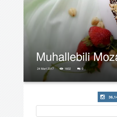
Muhallebili Moz
24 Mart 2017
1602
0
36,1