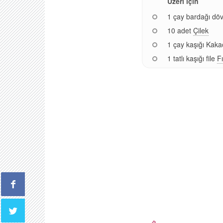
Üzeri için
1 çay bardağı dö
10 adet
Çilek
1 çay kaşığı Kaka
1 tatlı kaşığı file
Fı