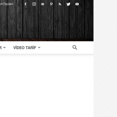
rif Ölçüleri
R
VIDEO TARIF