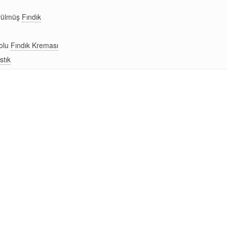
vülmüş
Fındık
olu
Fındık Kreması
stık