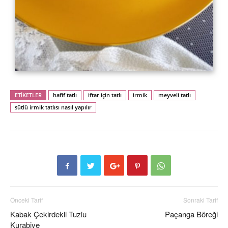
ETİKETLER
hafif tatlı
iftar için tatlı
irmik
meyveli tatlı
sütlü irmik tatlısı nasıl yapılır
Önceki Tarif
Sonraki Tarif
Kabak Çekirdekli Tuzlu
Paçanga Böreği
Kurabiye