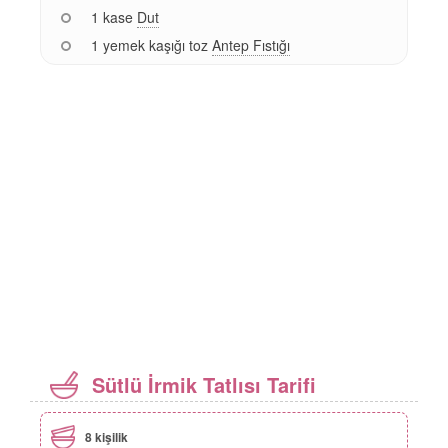
1 kase
Dut
1 yemek kaşığı toz
Antep Fıstığı
Sütlü İrmik Tatlısı Tarifi
8 kişilik