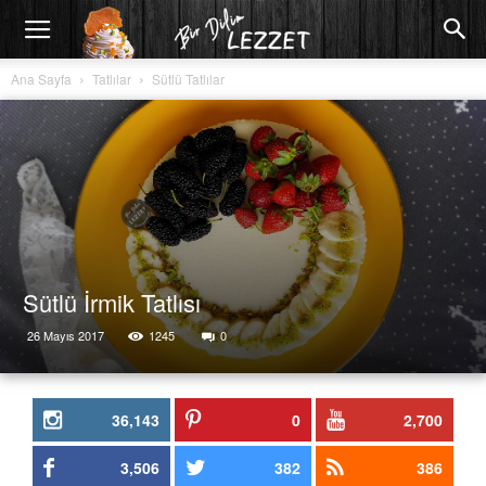
Ana Sayfa
Tatlılar
Sütlü Tatlılar
Sütlü İrmik Tatlısı
26 Mayıs 2017
1245
0
36,143
0
2,700
3,506
382
386