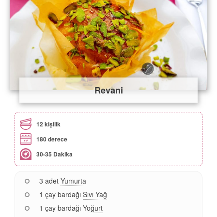
Revani
12 kişilik
180 derece
30-35 Dakika
3 adet
Yumurta
1 çay bardağı
Sıvı Yağ
1 çay bardağı
Yoğurt