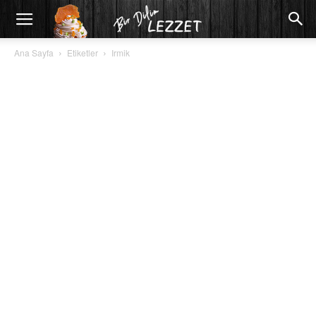
Ana Sayfa
Etiketler
Irmik