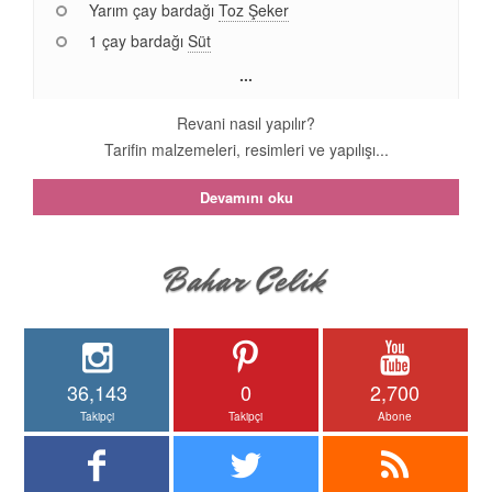
Yarım çay bardağı
Toz Şeker
1 çay bardağı
Süt
...
Revani nasıl yapılır?
Tarifin malzemeleri, resimleri ve yapılışı...
Devamını oku
36,143
0
2,700
Takipçi
Takipçi
Abone