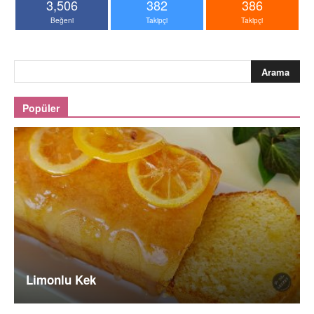
3,506
382
386
Beğeni
Takipçi
Takipçi
Popüler
Limonlu Kek