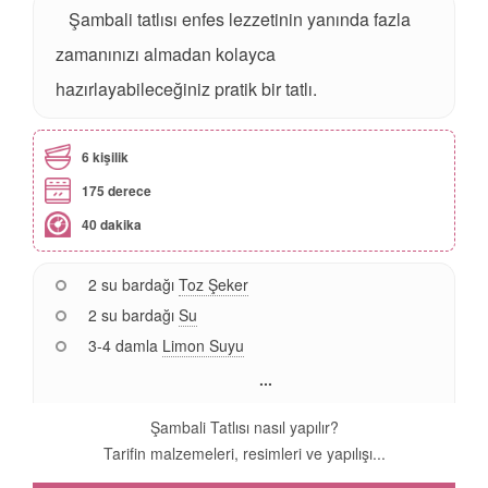
Şambali tatlısı enfes lezzetinin yanında fazla
zamanınızı almadan kolayca
hazırlayabileceğiniz pratik bir tatlı.
6 kişilik
175 derece
40 dakika
2 su bardağı
Toz Şeker
2 su bardağı
Su
3-4 damla
Limon Suyu
...
Şambali Tatlısı nasıl yapılır?
Tarifin malzemeleri, resimleri ve yapılışı...