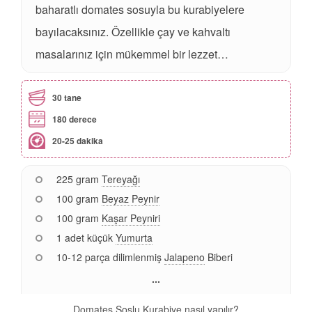
baharatlı domates sosuyla bu kurabiyelere
bayılacaksınız. Özellikle çay ve kahvaltı
masalarınız için mükemmel bir lezzet…
30 tane
180 derece
20-25 dakika
225 gram
Tereyağı
100 gram
Beyaz Peynir
100 gram
Kaşar Peyniri
1 adet küçük
Yumurta
10-12 parça dilimlenmiş
Jalapeno
Biberi
...
Domates Soslu Kurabiye nasıl yapılır?