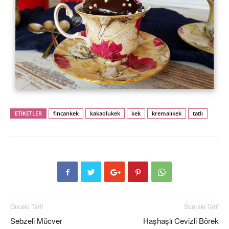
ETİKETLER
fincankek
kakaolukek
kek
kremalıkek
tatlı
Önceki Tarif
Sonraki Tarif
Sebzeli Mücver
Haşhaşlı Cevizli Börek