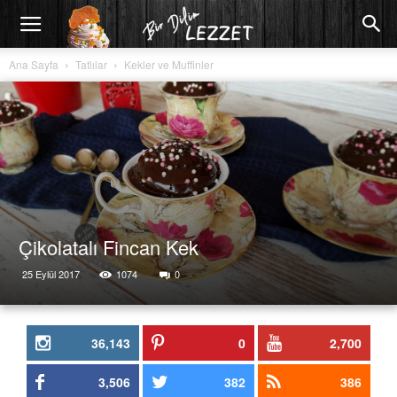
Ana Sayfa
Tatlılar
Kekler ve Muffinler
Çikolatalı Fincan Kek
25 Eylül 2017
1074
0
36,143
0
2,700
3,506
382
386