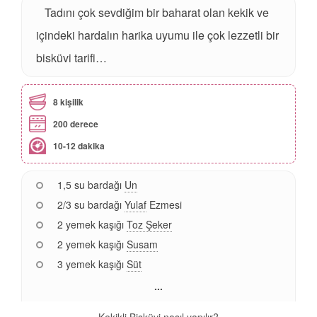
Tadını çok sevdiğim bir baharat olan kekik ve
içindeki hardalın harika uyumu ile çok lezzetli bir
bisküvi tarifi…
8 kişilik
200 derece
10-12 dakika
1,5 su bardağı
Un
2/3 su bardağı
Yulaf
Ezmesi
2 yemek kaşığı
Toz Şeker
2 yemek kaşığı
Susam
3 yemek kaşığı
Süt
...
Kekikli Bisküvi nasıl yapılır?