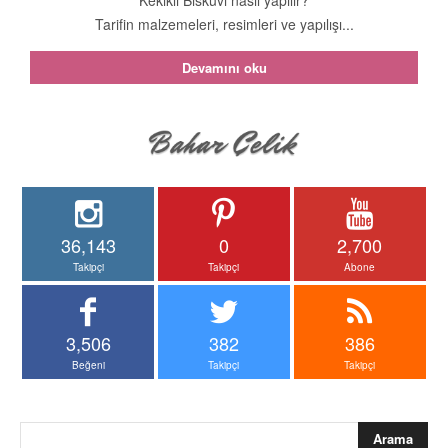
Tarifin malzemeleri, resimleri ve yapılışı...
Devamını oku
36,143
0
2,700
Takipçi
Takipçi
Abone
3,506
382
386
Beğeni
Takipçi
Takipçi