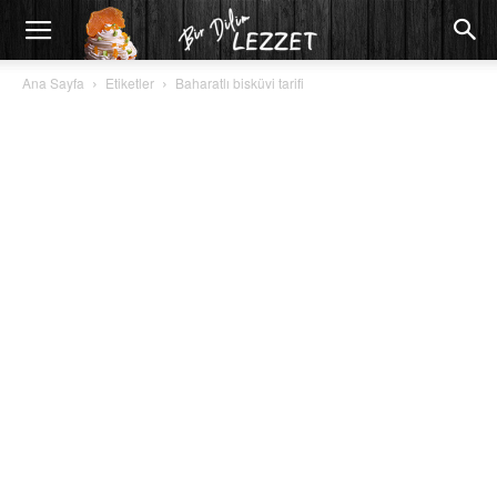
Ana Sayfa
Etiketler
Baharatlı bisküvi tarifi