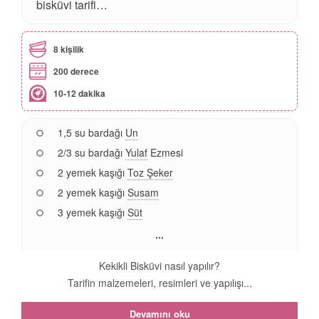
bisküvi tarifi…
8 kişilik
200 derece
10-12 dakika
1,5 su bardağı
Un
2/3 su bardağı
Yulaf
Ezmesi
2 yemek kaşığı
Toz Şeker
2 yemek kaşığı
Susam
3 yemek kaşığı
Süt
...
Kekikli Bisküvi nasıl yapılır?
Tarifin malzemeleri, resimleri ve yapılışı...
Devamını oku