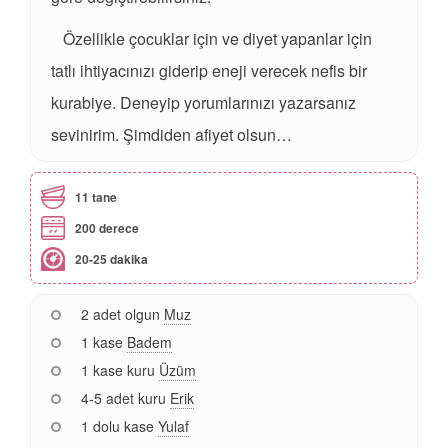
Özellikle çocuklar için ve diyet yapanlar için
tatlı ihtiyacınızı giderip eneji verecek nefis bir
kurabiye. Deneyip yorumlarınızı yazarsanız
sevinirim. Şimdiden afiyet olsun…
11 tane
200 derece
20-25 dakika
2 adet olgun
Muz
1 kase
Badem
1 kase kuru
Üzüm
4-5 adet kuru
Erik
1 dolu kase
Yulaf