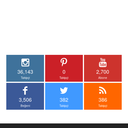
36,143
0
2,700
Takipçi
Takipçi
Abone
3,506
382
386
Beğeni
Takipçi
Takipçi