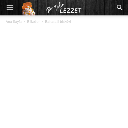
Ana Sayfa
Etiketler
Baharatli bisküvi