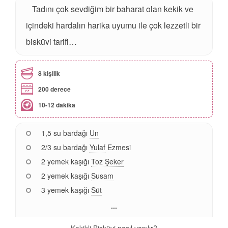
Tadını çok sevdiğim bir baharat olan kekik ve
içindeki hardalın harika uyumu ile çok lezzetli bir
bisküvi tarifi…
8 kişilik
200 derece
10-12 dakika
1,5 su bardağı
Un
2/3 su bardağı
Yulaf
Ezmesi
2 yemek kaşığı
Toz Şeker
2 yemek kaşığı
Susam
3 yemek kaşığı
Süt
...
Kekikli Bisküvi nasıl yapılır?