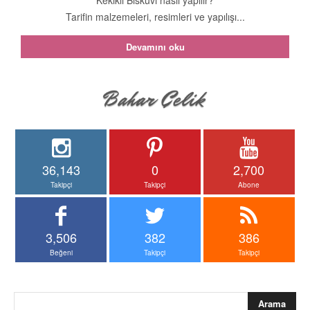
Tarifin malzemeleri, resimleri ve yapılışı...
Devamını oku
36,143
0
2,700
Takipçi
Takipçi
Abone
3,506
382
386
Beğeni
Takipçi
Takipçi