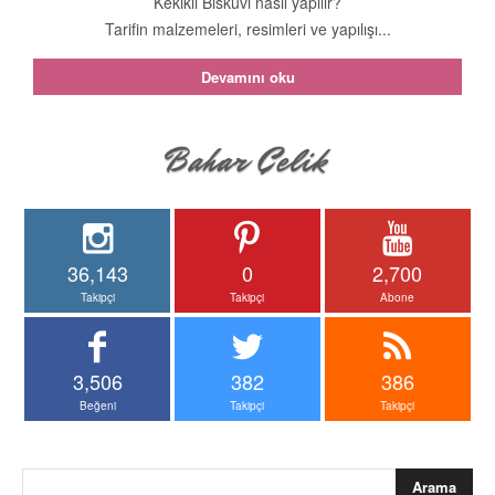
Kekikli Bisküvi nasıl yapılır?
Tarifin malzemeleri, resimleri ve yapılışı...
Devamını oku
36,143
0
2,700
Takipçi
Takipçi
Abone
3,506
382
386
Beğeni
Takipçi
Takipçi