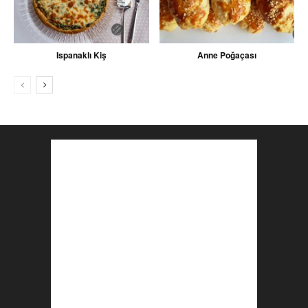
Ispanaklı Kiş
Anne Poğaçası