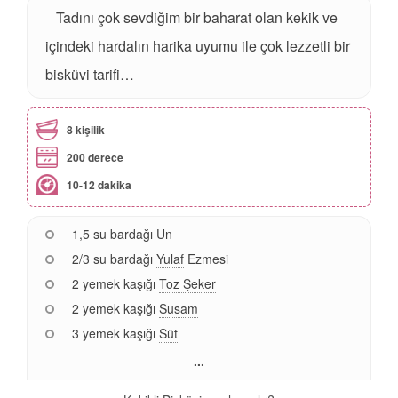
Tadını çok sevdiğim bir baharat olan kekik ve
içindeki hardalın harika uyumu ile çok lezzetli bir
bisküvi tarifi…
8 kişilik
200 derece
10-12 dakika
1,5 su bardağı
Un
2/3 su bardağı
Yulaf
Ezmesi
2 yemek kaşığı
Toz Şeker
2 yemek kaşığı
Susam
3 yemek kaşığı
Süt
...