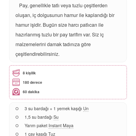
Pay, genellikle tatlı veya tuzlu çeşitlerden
oluşan, iç dolgusunun hamur ile kaplandığı bir
hamur işidir. Bugün size harcı patlıcan ile
hazırlanmış tuzlu bir pay tarifim var. Siz iç
malzemelerini damak tadınıza göre
çeşitlendirebilirsiniz.
8 kişilik
180 derece
60 dakika
3 su bardağı + 1 yemek kaşığı
Un
1,5 su bardağı
Su
Yarım paket
Instant Maya
1 çay kaşığı
Tuz