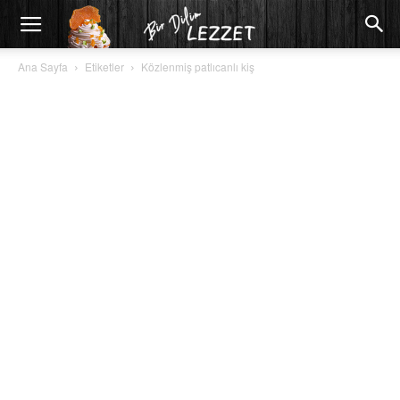
Ana Sayfa
Etiketler
Közlenmiş patlıcanlı kiş