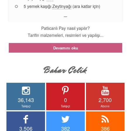
5 yemek kaşığı
Zeytinyağı
(ara katlar için)
...
Patlıcanlı Pay nasıl yapılır?
Tarifin malzemeleri, resimleri ve yapılışı...
Devamını oku
36,143
0
2,700
Takipçi
Takipçi
Abone
3,506
382
386