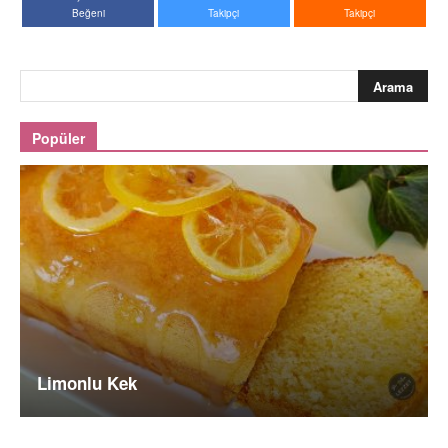
Beğeni
Takipçi
Takipçi
Popüler
Limonlu Kek