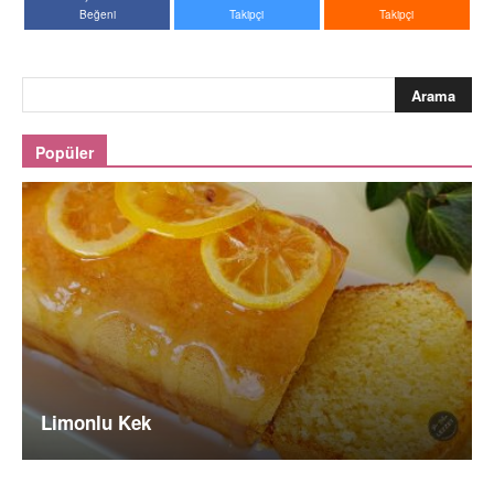
Beğeni
Takipçi
Takipçi
Popüler
Limonlu Kek