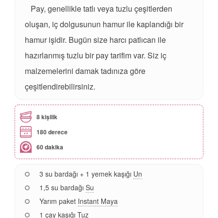
Pay, genellikle tatlı veya tuzlu çeşitlerden
oluşan, iç dolgusunun hamur ile kaplandığı bir
hamur işidir. Bugün size harcı patlıcan ile
hazırlanmış tuzlu bir pay tarifim var. Siz iç
malzemelerini damak tadınıza göre
çeşitlendirebilirsiniz.
8 kişilik
180 derece
60 dakika
3 su bardağı + 1 yemek kaşığı
Un
1,5 su bardağı
Su
Yarım paket
Instant Maya
1 çay kaşığı
Tuz