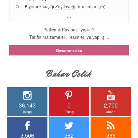
5 yemek kaşığı
Zeytinyağı
(ara katlar için)
...
Patlıcanlı Pay nasıl yapılır?
Tarifin malzemeleri, resimleri ve yapılışı...
Devamını oku
36,143
0
2,700
Takipçi
Takipçi
Abone
3,506
382
386