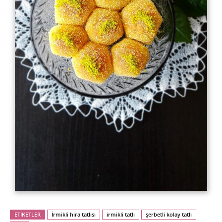
ETİKETLER
İrmikli hira tatlısı
irmikli tatlı
şerbetli kolay tatlı