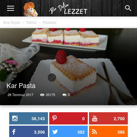
Ana Sayfa
Tatlılar
Pastalar
Kar Pasta
28 Temmuz 2017
33175
0
36,143
0
2,700
3,506
382
386