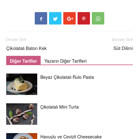
Önceki Tarif
Sonraki Tarif
Çikolatalı Baton Kek
Süt Dilimi
Diğer Tarifler
Yazarın Diğer Tarifleri
Beyaz Çikolatalı Rulo Pasta
Çikolatalı Mini Turta
Havuçlu ve Cevizli Cheesecake