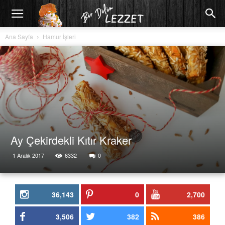
Ana Sayfa
Hamur İşleri
Ay Çekirdekli Kıtır Kraker
1 Aralık 2017
6332
0
36,143
0
2,700
3,506
382
386