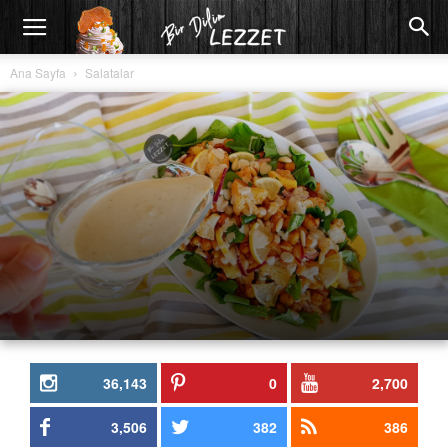
Ana Sayfa
Salatalar
36,143
0
2,700
3,506
382
386