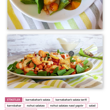
ETİKETLER
karnabaharlı salata
karnabaharlı salata tarifi
karnıbahar
nohut salatası
nohut salatası nasıl yapılır
salad