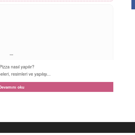
...
izza nasıl yapılır?
leri, resimleri ve yapılışı...
Devamını oku