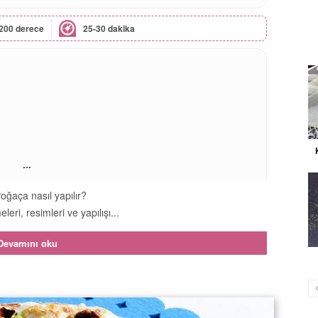
200 derece
25-30 dakika
...
oğaça nasıl yapılır?
leri, resimleri ve yapılışı...
Devamını oku