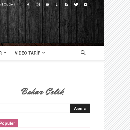
rif Ölçüleri
R
VIDEO TARIF
Popüler