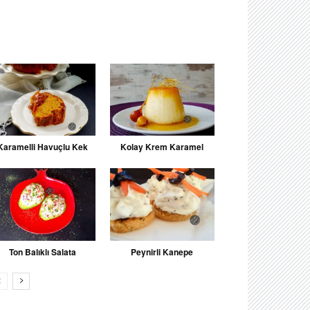
Karamelli Havuçlu Kek
Kolay Krem Karamel
Ton Balıklı Salata
Peynirli Kanepe