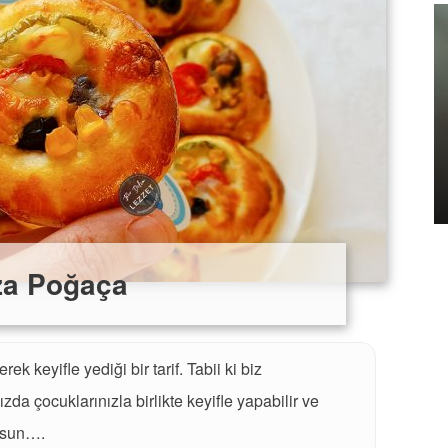
Lezzet
za Poğaça
k keyifle yediği bir tarif. Tabii ki biz
da çocuklarınızla birlikte keyifle yapabilir ve
olsun….