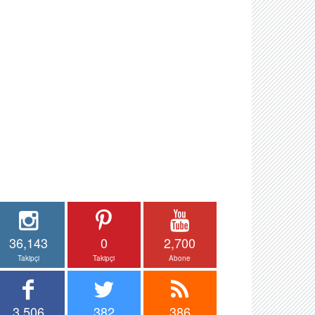
36,143
0
2,700
Takipçi
Takipçi
Abone
3,506
382
386