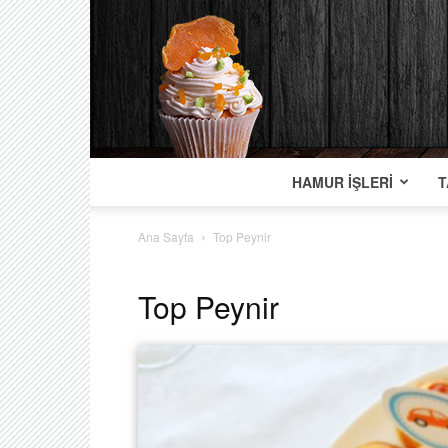
HAMUR İŞLERI
T
Ana Sayfa
Top Peynir
Top Peynir