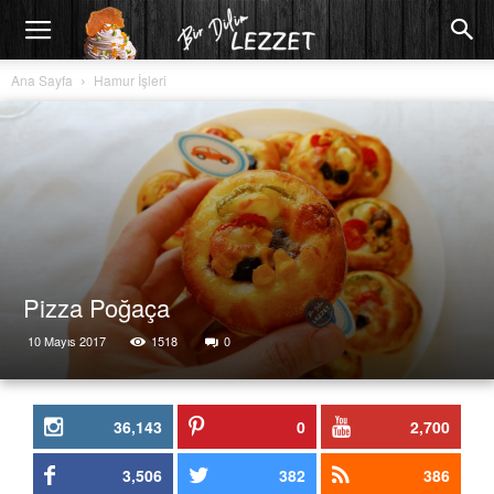
Ana Sayfa
Hamur İşleri
Pizza Poğaça
10 Mayıs 2017
1518
0
36,143
0
2,700
3,506
382
386