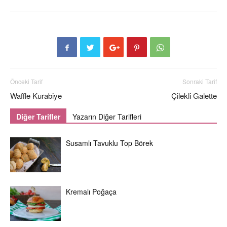
Önceki Tarif
Sonraki Tarif
Waffle Kurabiye
Çilekli Galette
Diğer Tarifler
Yazarın Diğer Tarifleri
Susamlı Tavuklu Top Börek
Kremalı Poğaça