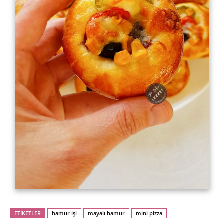
ETİKETLER
hamur işi
mayalı hamur
mini pizza