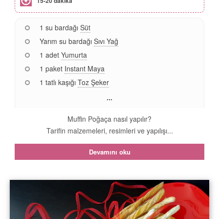
15-20 dakika
1 su bardağı
Süt
Yarım su bardağı
Sıvı Yağ
1 adet
Yumurta
1 paket
Instant Maya
1 tatlı kaşığı
Toz Şeker
...
Muffin Poğaça nasıl yapılır?
Tarifin malzemeleri, resimleri ve yapılışı...
Devamını oku