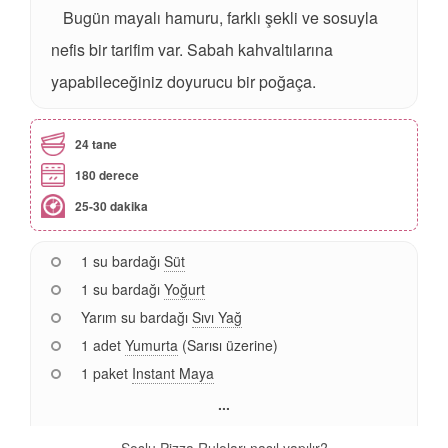
Bugün mayalı hamuru, farklı şekli ve sosuyla
nefis bir tarifim var. Sabah kahvaltılarına
yapabileceğiniz doyurucu bir poğaça.
24 tane
180 derece
25-30 dakika
1 su bardağı
Süt
1 su bardağı
Yoğurt
Yarım su bardağı
Sıvı Yağ
1 adet
Yumurta
(Sarısı üzerine)
1 paket
Instant Maya
...