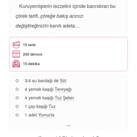
Kuruyemişlerin lezzetini içinde barındıran bu
çörek tarifi,
çöreğe bakış acınızı
değiştireğinizin
kanıtı adeta…
15 tane
200 derece
15 dakika
3/4 su bardağı ılık
Süt
4 yemek kaşığı
Tereyağı
4 yemek kaşığı
Toz Şeker
1 çay kaşığı
Tuz
1 adet
Yumurta
...