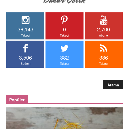
36,143
0
2,700
Takipçi
Takipçi
Abone
3,506
382
386
Beğeni
Takipçi
Takipçi
Popüler