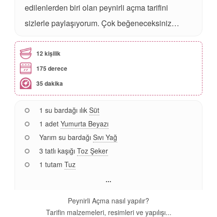
edilenlerden biri olan peynirli açma tarifini
sizlerle paylaşıyorum. Çok beğeneceksiniz…
12 kişilik
175 derece
35 dakika
1 su bardağı ılık
Süt
1 adet
Yumurta Beyazı
Yarım su bardağı
Sıvı Yağ
3 tatlı kaşığı
Toz Şeker
1 tutam
Tuz
...
Peynirli Açma nasıl yapılır?
Tarifin malzemeleri, resimleri ve yapılışı...