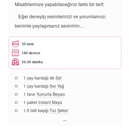
Misafirlerinize yapabileceğiniz farklı bir tarif.
Eğer deneyip resimlerinizi ve yorumlarınızı
benimle paylaşırsanız sevinirim…
33 tane
180 derece
25-30 dakika
1 çay bardağı ılık
Süt
1 çay bardağı
Sıvı Yağ
1 tane
Yumurta Beyazı
1 paket
Instant Maya
1,5 tatlı kaşığı
Toz Şeker
...