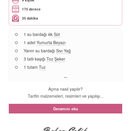
175 derece
35 dakika
1 su bardağı ılık
Süt
1 adet
Yumurta Beyazı
Yarım su bardağı
Sıvı Yağ
3 tatlı kaşığı
Toz Şeker
1 tutam
Tuz
...
Açma nasıl yapılır?
Tarifin malzemeleri, resimleri ve yapılışı...
Devamını oku