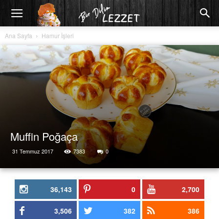
Ana Sayfa
Hamur İşleri
Muffin Poğaça
31 Temmuz 2017
7383
0
36,143
0
2,700
3,506
382
386