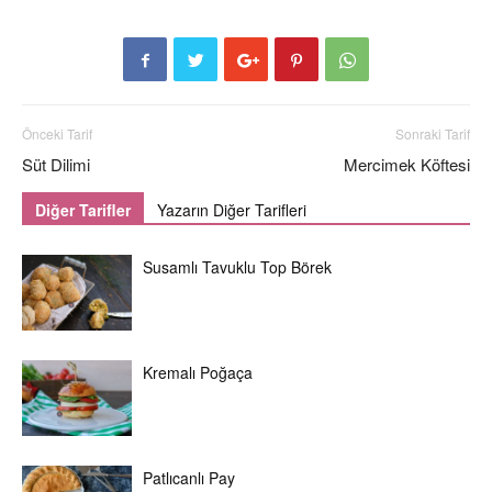
Önceki Tarif
Sonraki Tarif
Süt Dilimi
Mercimek Köftesi
Diğer Tarifler
Yazarın Diğer Tarifleri
Susamlı Tavuklu Top Börek
Kremalı Poğaça
Patlıcanlı Pay