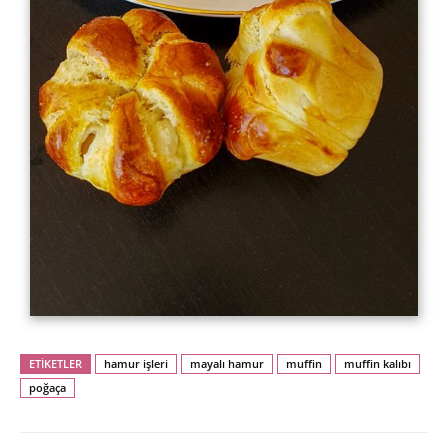
ETİKETLER
hamur işleri
mayalı hamur
muffin
muffin kalıbı
poğaça