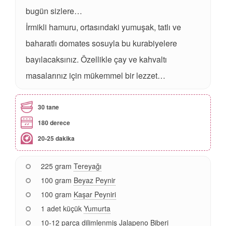
bugün sizlere…
İrmikli hamuru, ortasındaki yumuşak, tatlı ve
baharatlı domates sosuyla bu kurabiyelere
bayılacaksınız. Özellikle çay ve kahvaltı
masalarınız için mükemmel bir lezzet…
30 tane
180 derece
20-25 dakika
225 gram
Tereyağı
100 gram
Beyaz Peynir
100 gram
Kaşar Peyniri
1 adet küçük
Yumurta
10-12 parça dilimlenmiş
Jalapeno
Biberi