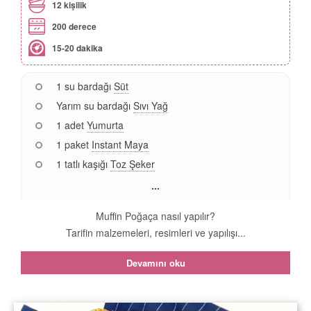
12 kişilik
200 derece
15-20 dakika
1 su bardağı
Süt
Yarım su bardağı
Sıvı Yağ
1 adet
Yumurta
1 paket
Instant Maya
1 tatlı kaşığı
Toz Şeker
...
Muffin Poğaça nasıl yapılır?
Tarifin malzemeleri, resimleri ve yapılışı...
Devamını oku