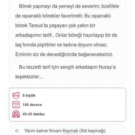
Börek yapmayı da yemeyi de severim; özellikle
de ıspanaklı börekler favorimdir. Bu ıspanaklı
börek Tarsus’ta yaşayan çok yakın bir
arkadaşımın tarifi . Onlar böreği hazırlayıp bir de
taş fırında pişirtirler ve tadına doyum olmaz.
Eminim siz de denediğinizde beğeneceksiniz.
Bu lezzetli tarif için sevgili arkadaşım Nuray’a
teşekkürler…
8 kişilik
190 derece
40-45 dakika
Yarım kahve fincanı
Kaymak
(Süt kaymağı)