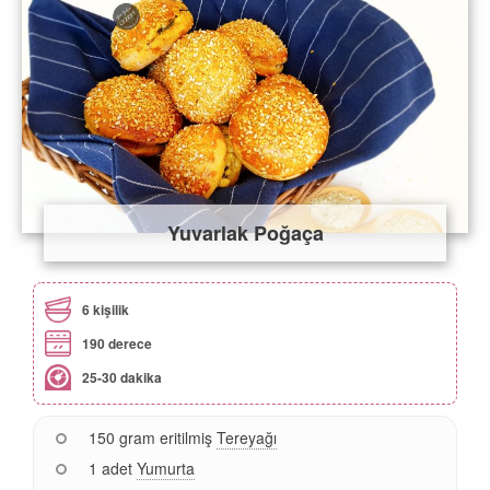
Yuvarlak Poğaça
6 kişilik
190 derece
25-30 dakika
150 gram eritilmiş
Tereyağı
1 adet
Yumurta