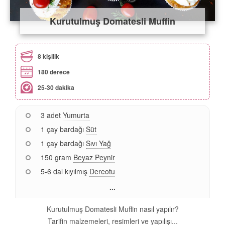
Kurutulmuş Domatesli Muffin
8 kişilik
180 derece
25-30 dakika
3 adet
Yumurta
1 çay bardağı
Süt
1 çay bardağı
Sıvı Yağ
150 gram
Beyaz Peynir
5-6 dal kıyılmış
Dereotu
...
Kurutulmuş Domatesli Muffin nasıl yapılır?
Tarifin malzemeleri, resimleri ve yapılışı...