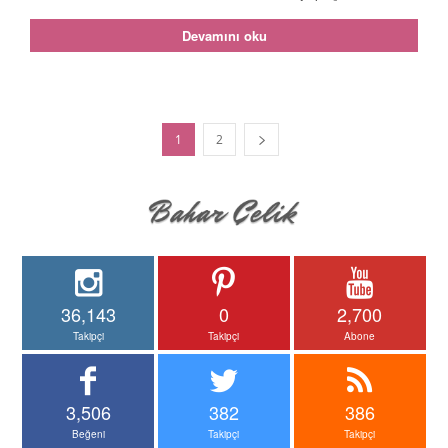
Devamını oku
1
2
36,143
0
2,700
Takipçi
Takipçi
Abone
3,506
382
386
Beğeni
Takipçi
Takipçi