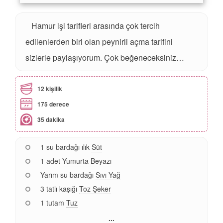
Hamur işi tarifleri arasında çok tercih
edilenlerden biri olan peynirli açma tarifini
sizlerle paylaşıyorum. Çok beğeneceksiniz…
12 kişilik
175 derece
35 dakika
1 su bardağı ılık
Süt
1 adet
Yumurta Beyazı
Yarım su bardağı
Sıvı Yağ
3 tatlı kaşığı
Toz Şeker
1 tutam
Tuz
...