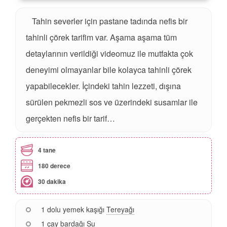
Tahin severler için pastane tadında nefis bir
tahinli çörek tarifim var. Aşama aşama tüm
detaylarının verildiği videomuz ile mutfakta çok
deneyimi olmayanlar bile kolayca tahinli çörek
yapabilecekler. İçindeki tahin lezzeti, dışına
sürülen pekmezli sos ve üzerindeki susamlar ile
gerçekten nefis bir tarif…
4 tane
180 derece
30 dakika
1 dolu yemek kaşığı
Tereyağı
1 çay bardağı
Su