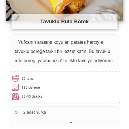
Tavuklu Rulo Börek
Yufkanın arasına koyulan patates harcıyla
tavuklu böreğe farklı bir lezzet katın. Bu tavuklu
rulo böreği yapmanızı özellikle tavsiye ediyorum.
20 tane
180 derece
35-40 dakika
2 adet
Yufka
...