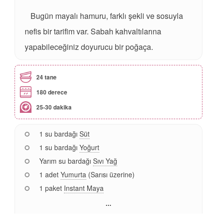
Bugün mayalı hamuru, farklı şekli ve sosuyla
nefis bir tarifim var. Sabah kahvaltılarına
yapabileceğiniz doyurucu bir poğaça.
24 tane
180 derece
25-30 dakika
1 su bardağı
Süt
1 su bardağı
Yoğurt
Yarım su bardağı
Sıvı Yağ
1 adet
Yumurta
(Sarısı üzerine)
1 paket
Instant Maya
...