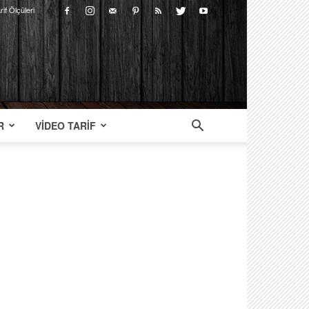
rif Ölçüleri
R
VIDEO TARIF