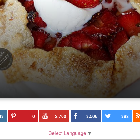
43
0
2,700
3,506
382
Select Language
▼