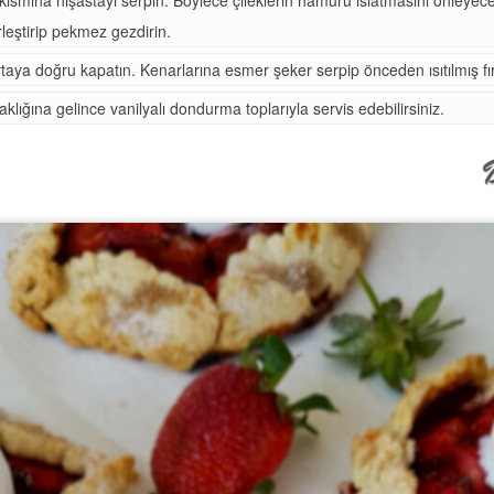
rleştirip pekmez gezdirin.
aya doğru kapatın. Kenarlarına esmer şeker serpip önceden ısıtılmış fırı
caklığına gelince vanilyalı dondurma toplarıyla servis edebilirsiniz.