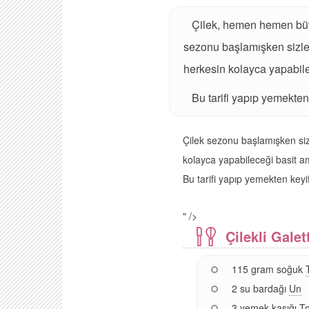
Çilek, hemen hemen bütü
sezonu başlamışken sizlerl
herkesin kolayca yapabilec
Bu tarifi yapıp yemekten
Çilek sezonu başlamışken sizl
kolayca yapabileceği basit ama
Bu tarifi yapıp yemekten keyif
" />
Çilekli Gale
115 gram soğuk
2 su bardağı
Un
3 yemek kaşığı
T