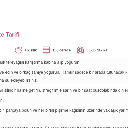
e Tarifi
4 kişilik
180 derece
30-35 dakika
ğuk tereyağını karıştırma kabına alıp yoğurun.
ve edin ve birkaç saniye yoğurun.
Hamur sadece bir arada tutunacak k
a su ekleyebilirsiniz.
lindir haline getirin, streç filmle sarın ve bir saat buzdolabında dinlen
in.
 4 parçaya bölün ve her birini pişirme kağıdının üzerinde yaklaşık yarım
kısmına nişastayı serpin. Böylece çileklerin hamuru ıslatmasını önleyec