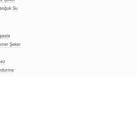
 soğuk
Su
şasta
smer Şeker
ez
ndurma