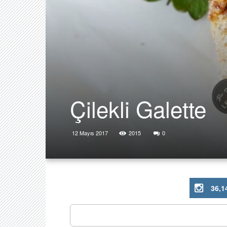
Çilekli Galette
12 Mayıs 2017
2015
0
36,1