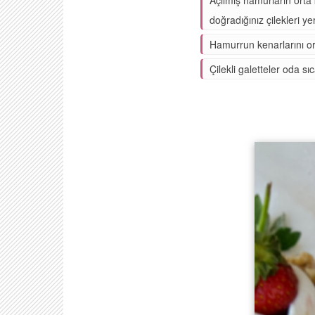
doğradığınız çilekleri ye
Hamurrun kenarlarını ort
Çilekli galetteler oda sı