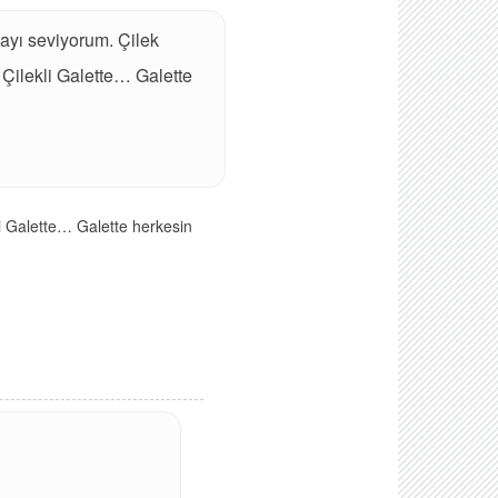
mayı seviyorum.
Çilek
e Çilekli Galette…
Galette
kli Galette…
Galette herkesin