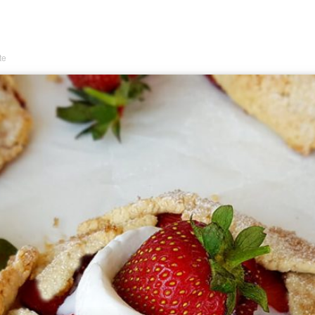
Lezzet
te