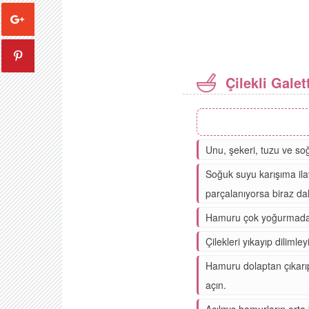
Çilekli Galett
Unu, şekeri, tuzu ve so
Soğuk suyu karışıma ila
parçalanıyorsa biraz dah
Hamuru çok yoğurmadan si
Çilekleri yıkayıp dilimley
Hamuru dolaptan çıkarıp
açın.
Açılmış hamurların orta 