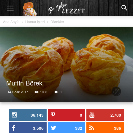
Ana Sayfa
Hamur İşleri
Börekler
Muffin Börek
14 Ocak 2017
1003
0
36,143
0
2,700
3,506
382
386