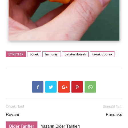
ETİKETLER
börek
hamurişi
patateslibörek
tavuklubörek
Önceki Tarif
Sonraki Tarif
Revani
Pancake
Diğer Tarifler
Yazarın Diğer Tarifleri