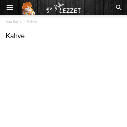
Ana Sayfa
Kahve
Kahve