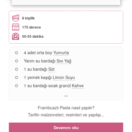
8 kişilik
175 derece
50-55 dakika
4 adet orta boy
Yumurta
Yarım su bardağı
Sıvı Yağ
1 su bardağı
Süt
1 yemek kaşığı
Limon Suyu
1 su bardağı sıcak granül
Kahve
...
Frambuazlı Pasta nasıl yapılır?
Tarifin malzemeleri, resimleri ve yapılışı...
Devamını oku