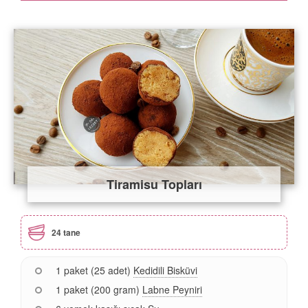
Tiramisu Topları
24 tane
1 paket (25 adet)
Kedidili Bisküvi
1 paket (200 gram)
Labne Peyniri