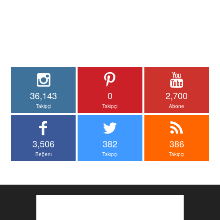
36,143
0
2,700
Takipçi
Takipçi
Abone
3,506
382
386
Beğeni
Takipçi
Takipçi