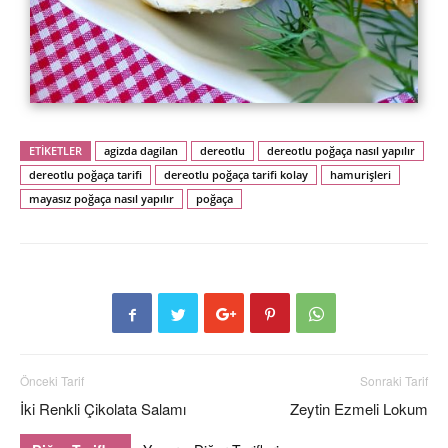
ETİKETLER
agizda dagilan
dereotlu
dereotlu poğaça nasıl yapılır
dereotlu poğaça tarifi
dereotlu poğaça tarifi kolay
hamurişleri
mayasız poğaça nasıl yapılır
poğaça
Önceki Tarif
Sonraki Tarif
İki Renkli Çikolata Salamı
Zeytin Ezmeli Lokum