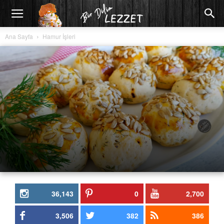
Ana Sayfa
Hamur İşleri
36,143
0
2,700
3,506
382
386