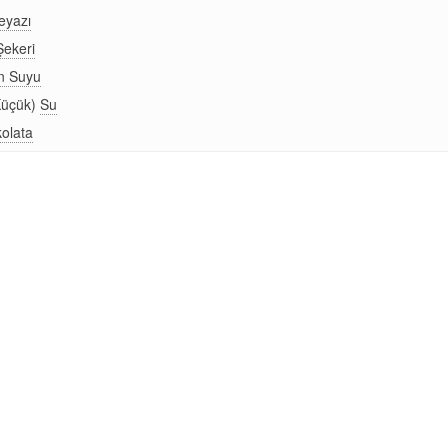
eyazı
Şekeri
n Suyu
Küçük)
Su
kolata