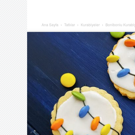
Ana Sayfa
Tatlılar
Kurabiyeler
Bonibonlu Kurabi