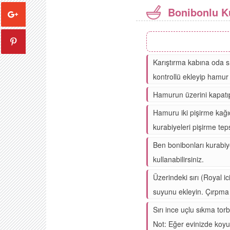
Bonibonlu Ku
Karıştırma kabına oda sıc
kontrollü ekleyip hamur 
Hamurun üzerini kapatıp
Hamuru iki pişirme kağıd
kurabiyeleri pişirme teps
Ben bonibonları kurabiy
kullanabilirsiniz.
Üzerindeki sırı (Royal i
suyunu ekleyin. Çırpma t
Sırı ince uçlu sıkma tor
Not: Eğer evinizde koyu 