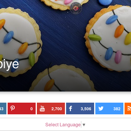
biye
43
0
2,700
3,506
382
Select Language
▼