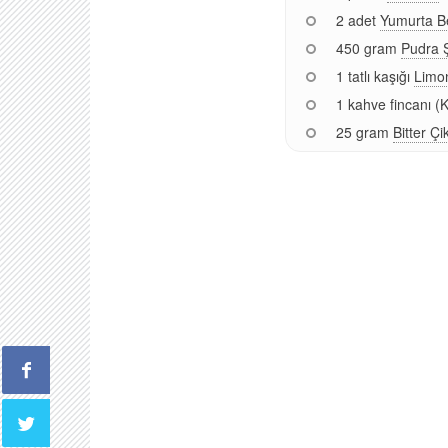
2 adet
Yumurta B
450 gram
Pudra 
1 tatlı kaşığı
Limo
1 kahve fincanı (
25 gram
Bitter Çi