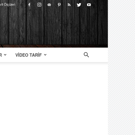
rif Ölçüleri
R
VIDEO TARIF