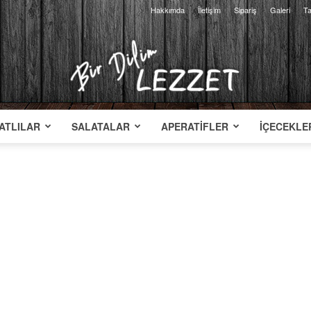
Hakkımda
İletişim
Sipariş
Galeri
Ta
ATLILAR
SALATALAR
APERATIFLER
İÇECEKLE
Bir
Dilim