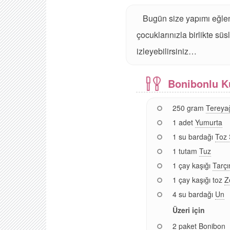
Bugün size yapımı eğlenc
çocuklarınızla birlikte sü
izleyebilirsiniz…
Bonibonlu K
250 gram
Tereya
1 adet
Yumurta
1 su bardağı
Toz 
1 tutam
Tuz
1 çay kaşığı
Tarçı
1 çay kaşığı toz
Z
4 su bardağı
Un
Üzeri için
2 paket
Bonibon