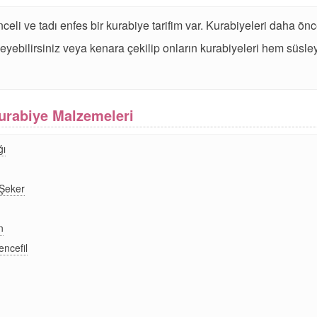
eli ve tadı enfes bir kurabiye tarifim var. Kurabiyeleri daha önc
sleyebilirsiniz veya kenara çekilip onların kurabiyeleri hem süs
urabiye Malzemeleri
ğı
Şeker
n
encefil