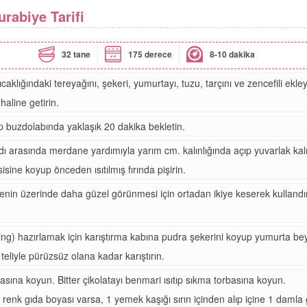
rabiye Tarifi
32 tane
175 derece
8-10 dakika
aklığındaki tereyağını, şekeri, yumurtayı, tuzu, tarçını ve zencefili ekley
haline getirin.
 buzdolabında yaklaşık 20 dakika bekletin.
ı arasında merdane yardımıyla yarım cm. kalınlığında açıp yuvarlak kalı
isine koyup önceden ısıtılmış fırında pişirin.
enin üzerinde daha güzel görünmesi için ortadan ikiye keserek kullandım 
cing) hazırlamak için karıştırma kabına pudra şekerini koyup yumurta be
eliyle pürüzsüz olana kadar karıştırın.
basına koyun. Bitter çikolatayı benmari ısıtıp sıkma torbasına koyun.
renk gıda boyası varsa, 1 yemek kaşığı sırın içinden alıp içine 1 damla