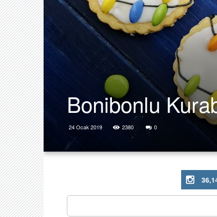
Bonibonlu Kura
24 Ocak 2019
2380
0
36,1