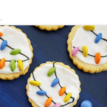
Lezzet
ye