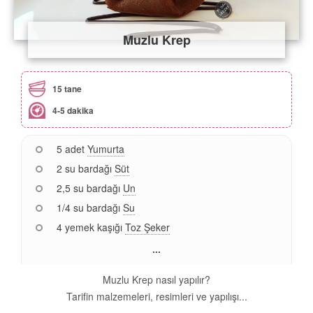
Muzlu Krep
15 tane
4-5 dakika
5 adet
Yumurta
2 su bardağı
Süt
2,5 su bardağı
Un
1/4 su bardağı
Su
4 yemek kaşığı
Toz Şeker
...
Muzlu Krep nasıl yapılır?
Tarifin malzemeleri, resimleri ve yapılışı...