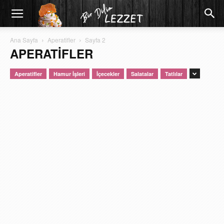
Ana Sayfa
Aperatifler
Sayfa 2
APERATIFLER
Aperatifler
Hamur İşleri
İçecekler
Salatalar
Tatlılar