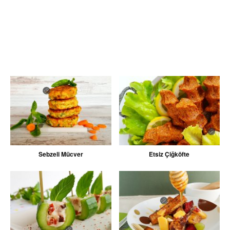
Sebzeli Mücver
Etsiz Çiğköfte