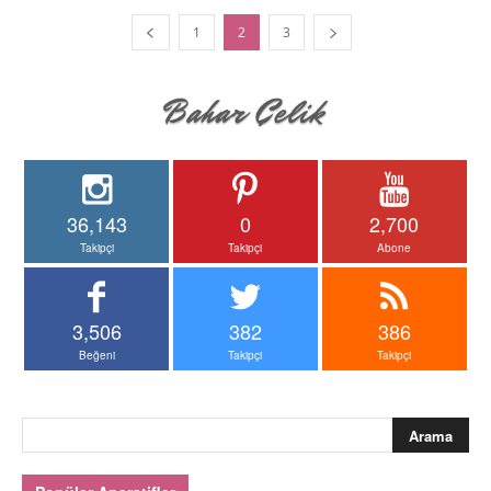
1
2
3
36,143
0
2,700
Takipçi
Takipçi
Abone
3,506
382
386
Beğeni
Takipçi
Takipçi