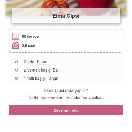
Elma Cipsi
90 derece
2,5 saat
2 adet
Elma
2 yemek kaşığı
Bal
1 tatlı kaşığı
Tarçın
Elma Cipsi nasıl yapılır?
Tarifin malzemeleri, resimleri ve yapılışı...
Devamını oku