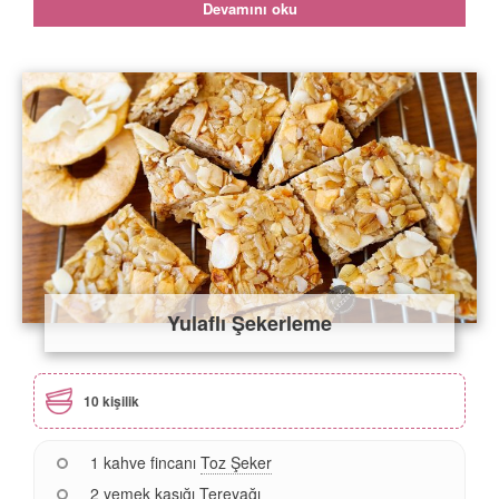
Devamını oku
Yulaflı Şekerleme
10 kişilik
1 kahve fincanı
Toz Şeker
2 yemek kaşığı
Tereyağı