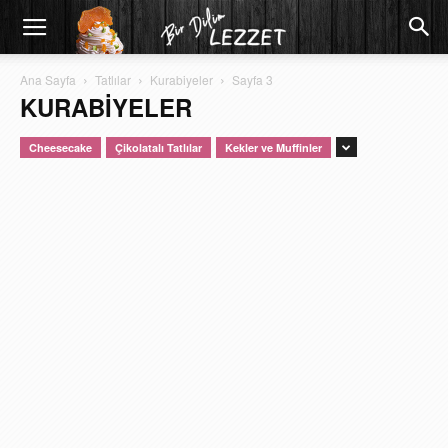
Ana Sayfa
Tatlılar
Kurabiyeler
Sayfa 3
KURABIYELER
Cheesecake
Çikolatalı Tatlılar
Kekler ve Muffinler