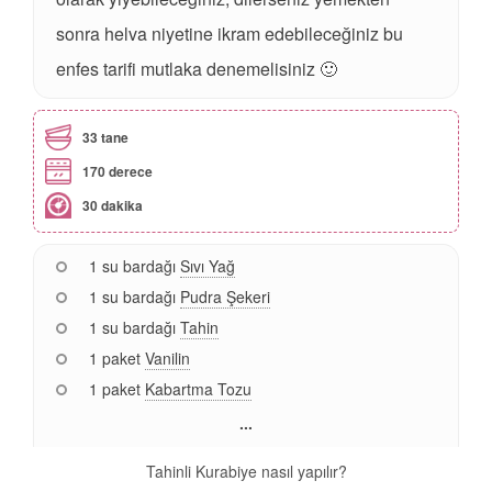
sonra helva niyetine ikram edebileceğiniz bu
enfes tarifi mutlaka denemelisiniz 🙂
33 tane
170 derece
30 dakika
1 su bardağı
Sıvı Yağ
1 su bardağı
Pudra Şekeri
1 su bardağı
Tahin
1 paket
Vanilin
1 paket
Kabartma Tozu
...
Tahinli Kurabiye nasıl yapılır?