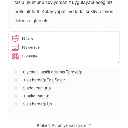
tuzlu uyumunu seviyorsanız uygulayabileceğiniz
nefis bir tarif. Kolay yapımı ve farklı şekliyle favori
listenize girecek…
16 tane
180 derece
35 dakika
6 yemek kaşığı eritilmiş
Tereyağı
1 su bardağı
Toz Şeker
2 adet
Yumurta
1 paket
Vanilin
2 su bardağı
Un
...
Krakerli Kurabiye nasıl yapılır?