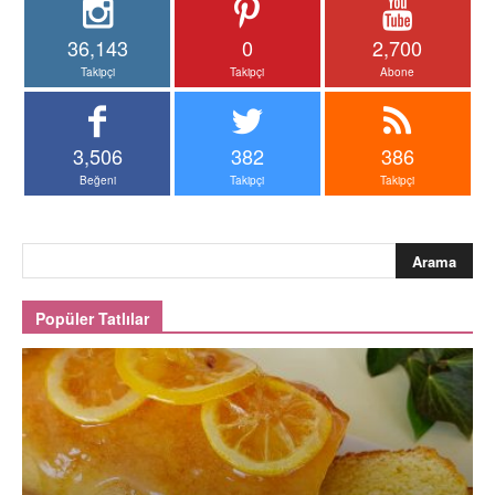
36,143
0
2,700
Takipçi
Takipçi
Abone
3,506
382
386
Beğeni
Takipçi
Takipçi
Popüler Tatlılar