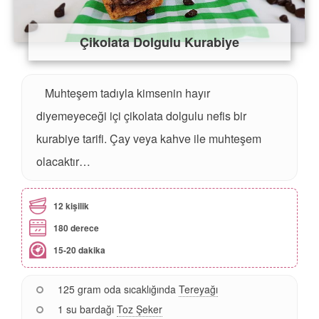
Çikolata Dolgulu Kurabiye
Muhteşem tadıyla kimsenin hayır
diyemeyeceği içi çikolata dolgulu nefis bir
kurabiye tarifi. Çay veya kahve ile muhteşem
olacaktır…
12 kişilik
180 derece
15-20 dakika
125 gram oda sıcaklığında
Tereyağı
1 su bardağı
Toz Şeker