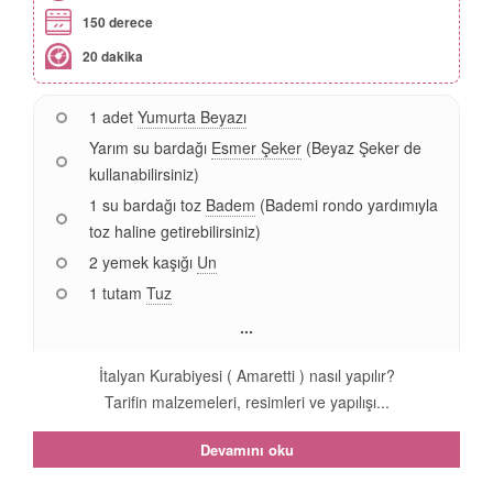
150 derece
20 dakika
1 adet
Yumurta Beyazı
Yarım su bardağı
Esmer Şeker
(Beyaz Şeker de
kullanabilirsiniz)
1 su bardağı toz
Badem
(Bademi rondo yardımıyla
toz haline getirebilirsiniz)
2 yemek kaşığı
Un
1 tutam
Tuz
...
İtalyan Kurabiyesi ( Amaretti ) nasıl yapılır?
Tarifin malzemeleri, resimleri ve yapılışı...
Devamını oku