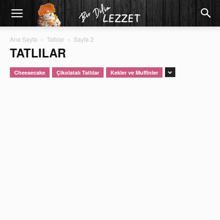
Ana Sayfa
Tatlılar
Sayfa 2
TATLILAR
Cheesecake
Çikolatalı Tatlılar
Kekler ve Muffinler