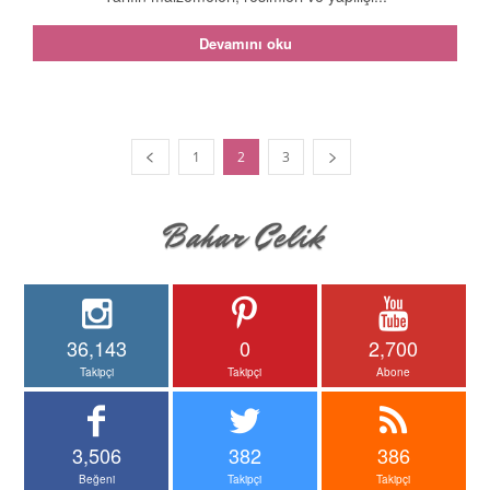
Devamını oku
1
2
3
36,143
0
2,700
Takipçi
Takipçi
Abone
3,506
382
386
Beğeni
Takipçi
Takipçi