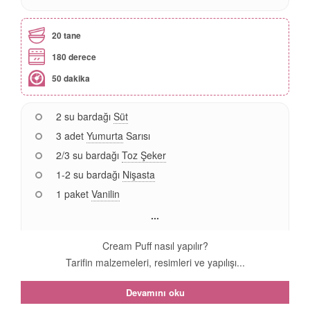
20 tane
180 derece
50 dakika
2 su bardağı
Süt
3 adet
Yumurta
Sarısı
2/3 su bardağı
Toz Şeker
1-2 su bardağı
Nişasta
1 paket
Vanilin
...
Cream Puff nasıl yapılır?
Tarifin malzemeleri, resimleri ve yapılışı...
Devamını oku