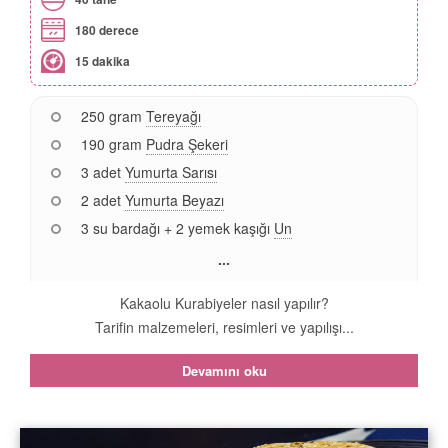
180 derece
15 dakika
250 gram
Tereyağı
190 gram
Pudra Şekeri
3 adet
Yumurta Sarısı
2 adet
Yumurta Beyazı
3 su bardağı + 2 yemek kaşığı
Un
...
Kakaolu Kurabiyeler nasıl yapılır?
Tarifin malzemeleri, resimleri ve yapılışı...
Devamını oku