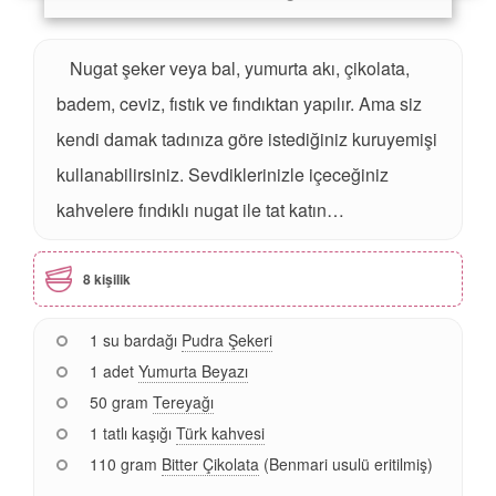
Nugat şeker veya bal, yumurta akı, çikolata,
badem, ceviz, fıstık ve fındıktan yapılır. Ama siz
kendi damak tadınıza göre istediğiniz kuruyemişi
kullanabilirsiniz. Sevdiklerinizle içeceğiniz
kahvelere fındıklı nugat ile tat katın…
8 kişilik
1 su bardağı
Pudra Şekeri
1 adet
Yumurta Beyazı
50 gram
Tereyağı
1 tatlı kaşığı
Türk kahvesi
110 gram
Bitter Çikolata
(Benmari usulü eritilmiş)