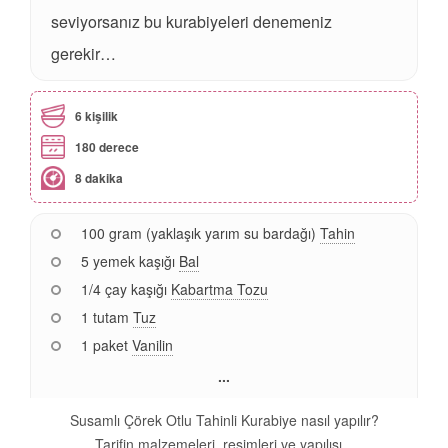
seviyorsanız bu kurabiyeleri denemeniz
gerekir…
6 kişilik
180 derece
8 dakika
100 gram (yaklaşık yarım su bardağı)
Tahin
5 yemek kaşığı
Bal
1/4 çay kaşığı
Kabartma Tozu
1 tutam
Tuz
1 paket
Vanilin
...
Susamlı Çörek Otlu Tahinli Kurabiye nasıl yapılır?
Tarifin malzemeleri, resimleri ve yapılışı...